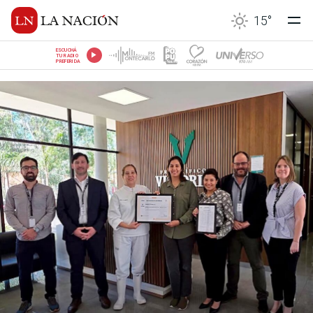
15
°
ESCUCHÁ
TU RADIO
PREFERIDA