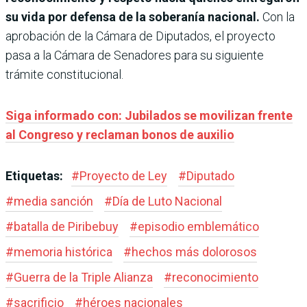
su vida por defensa de la soberanía nacional.
Con la
aprobación de la Cámara de Diputados, el proyecto
pasa a la Cámara de Senadores para su siguiente
trámite constitucional.
Siga informado con: Jubilados se movilizan frente
al Congreso y reclaman bonos de auxilio
Etiquetas:
#
Proyecto de Ley
#
Diputado
#
media sanción
#
Día de Luto Nacional
#
batalla de Piribebuy
#
episodio emblemático
#
memoria histórica
#
hechos más dolorosos
#
Guerra de la Triple Alianza
#
reconocimiento
#
sacrificio
#
héroes nacionales