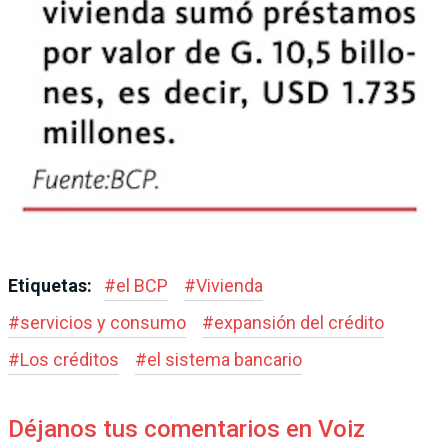
Etiquetas:
#
el BCP
#
Vivienda
#
servicios y consumo
#
expansión del crédito
#
Los créditos
#
el sis­tema bancario
Déjanos tus comentarios en Voiz