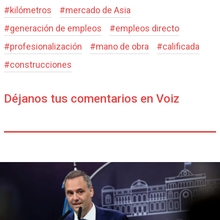
#
kilómetros
#
mercado de Asia
#
generación de empleos
#
empleos directo
#
profesionalización
#
mano de obra
#
calificada
#
construcciones
Déjanos tus comentarios en Voiz