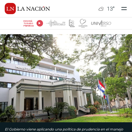
13
°
ESCUCHÁ
TU RADIO
PREFERIDA
El Gobierno viene aplicando una política de prudencia en el manejo