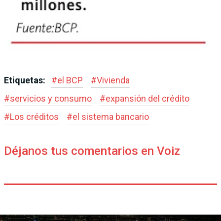
Etiquetas:
#
el BCP
#
Vivienda
#
servicios y consumo
#
expansión del crédito
#
Los créditos
#
el sis­tema bancario
Déjanos tus comentarios en Voiz