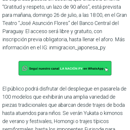
“Gra­titud y respeto, un lazo de 90 años”, está prevista
para mañana, domingo 26 de julio, a las 18:00, en el Gran
Tea­tro “José Asunción Flores” del Banco Central del
Para­guay. El acceso será libre y gratuito, con
inscripción pre­via obligatoria, hasta llenar el aforo. Más
información en el IG: inmigracion_japonesa_py.
El público podrá disfrutar del des­pliegue en pasa­rela de
100 mode­los que exhibirán una amplia varie­dad de
piezas tradi­cionales que abar­can desde trajes de boda
hasta atuen­dos para niños. Se verán Yukata o kimonos
de verano y festivales, Homongi o trajes típicos
semiformales, hasta los imponentes Furisode para