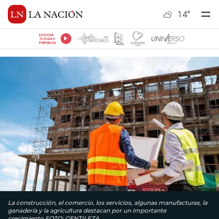
14
°
ESCUCHÁ
TU RADIO
PREFERIDA
La construcción, el comercio, los servicios, algunas manufacturas, la
ganadería y la agricultura destacan por un importante
crecimiento.FOTO: GENTILEZA