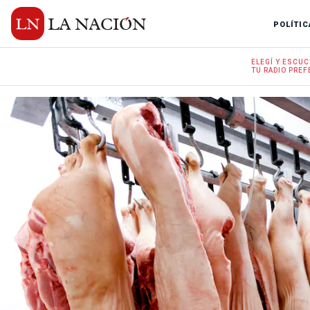
POLÍTIC
ELEGÍ Y
ESCUC
TU RADIO
PREF