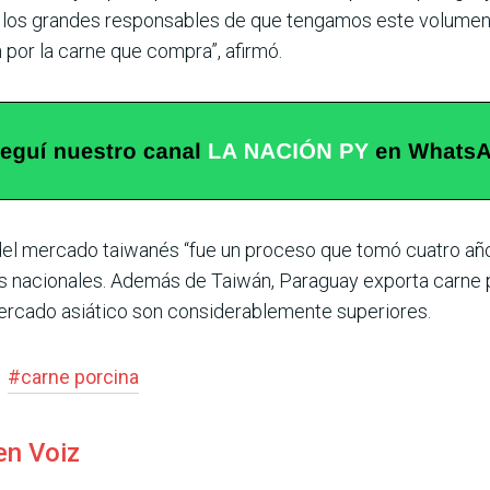
n los grandes responsa­bles de que tengamos este volumen
por la carne que compra”, afirmó.
 del mercado tai­wanés “fue un proceso que tomó cuatro añ
es nacionales. Además de Tai­wán, Paraguay exporta carne p
rcado asiá­tico son considerablemente superiores.
#
carne porcina
en Voiz