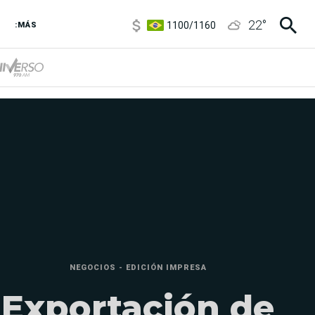
1100
/
1160
22
°
:MÁS
3,8
/
4
6850
/
7200
5900
/
5960
NEGOCIOS - EDICIÓN IMPRESA
Exportación de