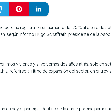
ne porcina regis­traron un aumento del 75 % al cierre de s
án, según informó Hugo Schaffrath, presidente de la Asoc
venimos viviendo y si volvemos dos años atrás, solo en se
h al refe­rirse al ritmo de expansión del sector, en entrev
wán es hoy el princi­pal destino de la carne por­cina parag