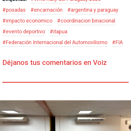
#
posadas
#
encarnación
#
argentina y paraguay
#
impacto economico
#
coordinacion binacional
#
evento deportivo
#
itapua
#
Federación Internacional del Automovilismo
#
FIA
Déjanos tus comentarios en Voiz