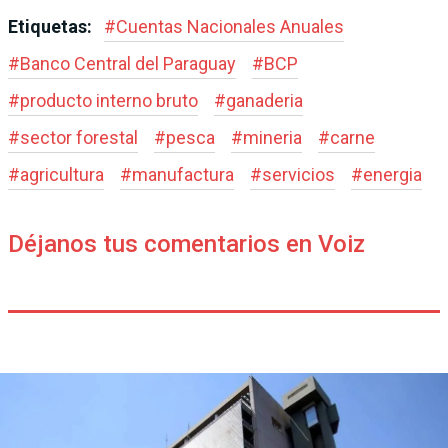
Etiquetas:
#
Cuentas Nacionales Anuales
#
Banco Central del Paraguay
#
BCP
#
producto interno bruto
#
ganaderia
#
sector forestal
#
pesca
#
mineria
#
carne
#
agricultura
#
manufactura
#
servicios
#
energia
Déjanos tus comentarios en Voiz