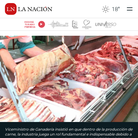
18
°
ESCUCHÁ
TU RADIO
PREFERIDA
Viceministro de Ganadería insistió en que dentro de la producción de
carne, la industria juega un rol fundamental e indispensable debido a