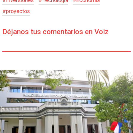
#
Inversiones
#
Tecnología
#
Economía
#
proyectos
Déjanos tus comentarios en Voiz