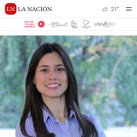
21
°
ESCUCHÁ
TU RADIO
PREFERIDA