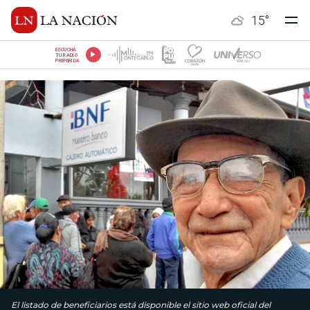
15
°
ESCUCHÁ
TU RADIO
PREFERIDA
El listado de beneficiarios está disponible el sitio web oficial del