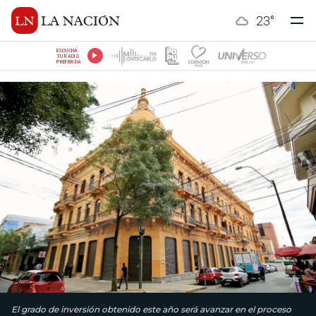
23
°
ESCUCHÁ
TU RADIO
PREFERIDA
El grado de inversión obtenido este año será avanzar en el proceso