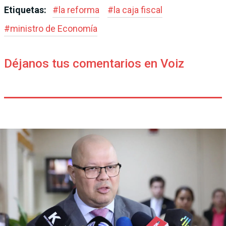
Etiquetas:
#
la reforma
#
la caja fiscal
#
ministro de Econo­mía
Déjanos tus comentarios en Voiz