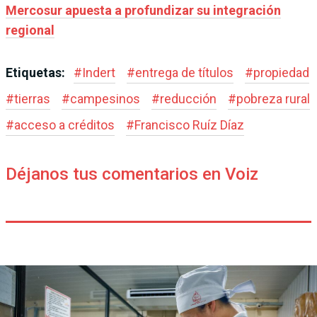
Mercosur apuesta a profundizar su integración
regional
Etiquetas:
#
Indert
#
entrega de títulos
#
propiedad
#
tierras
#
campesinos
#
reducción
#
pobreza rural
#
acceso a créditos
#
Francisco Ruíz Díaz
Déjanos tus comentarios en Voiz