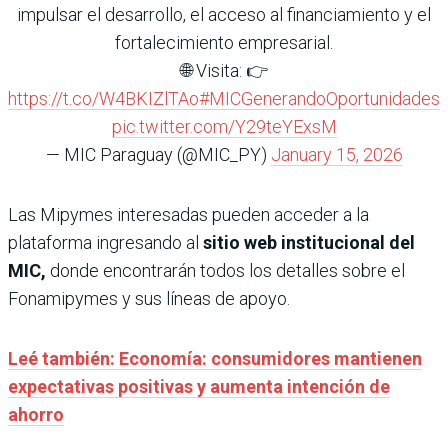
impulsar el desarrollo, el acceso al financiamiento y el
fortalecimiento empresarial.
🌐 Visita: 👉
https://t.co/W4BKIZlTAo
#MICGenerandoOportunidades
pic.twitter.com/Y29teYExsM
— MIC Paraguay (@MIC_PY)
January 15, 2026
Las Mipymes interesadas pueden acceder a la
plataforma ingresando al
sitio web institucional del
MIC,
donde encontrarán todos los detalles sobre el
Fonamipymes y sus líneas de apoyo.
Leé también: Economía: consumidores mantienen
expectativas positivas y aumenta intención de
ahorro