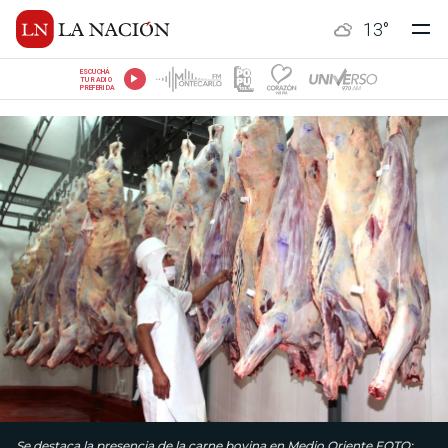
13
°
ESCUCHÁ
TU RADIO
PREFERIDA
Se destaca la presencia de la carne bovina en Medio Oriente.FOTO: