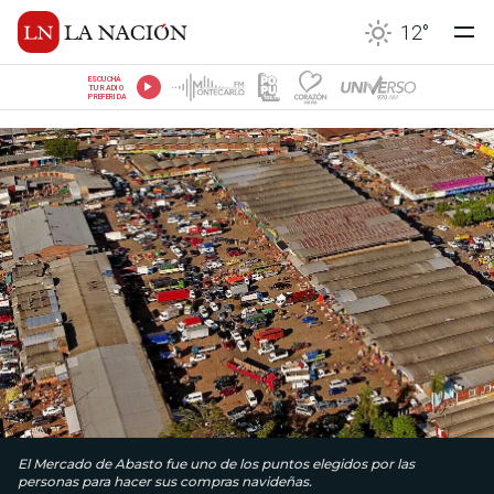
12
°
ESCUCHÁ
TU RADIO
PREFERIDA
El Mercado de Abasto fue uno de los puntos elegidos por las
personas para hacer sus compras navideñas.