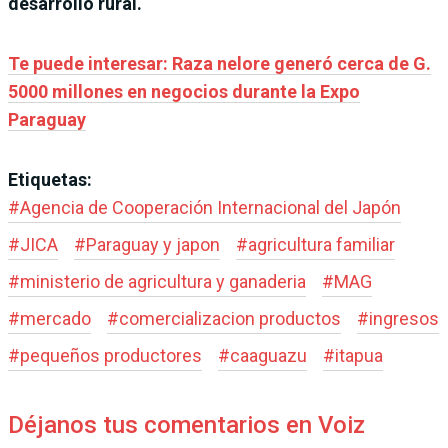
desarrollo rural.
Te puede interesar: Raza nelore generó cerca de G.
5000 millones en negocios durante la Expo
Paraguay
Etiquetas:
#
Agencia de Cooperación Internacional del Japón
#
JICA
#
Paraguay y japon
#
agricultura familiar
#
ministerio de agricultura y ganaderia
#
MAG
#
mercado
#
comercializacion productos
#
ingresos
#
pequeños productores
#
caaguazu
#
itapua
Déjanos tus comentarios en Voiz