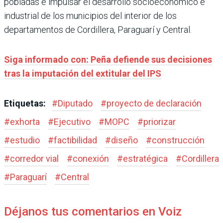
pobladas e impulsar el desarrollo socioeconómico e
industrial de los municipios del interior de los
departamentos de Cordillera, Paraguarí y Central.
Siga informado con: Peña defiende sus decisiones
tras la imputación del extitular del IPS
Etiquetas:
#
Diputado
#
proyecto de declaración
#
exhorta
#
Ejecutivo
#
MOPC
#
priorizar
#
estudio
#
factibilidad
#
diseño
#
construcción
#
corredor vial
#
conexión
#
estratégica
#
Cordillera
#
Paraguarí
#
Central
Déjanos tus comentarios en Voiz