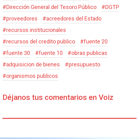
#
Dirección General del Tesoro Público
#
DGTP
#
proveedores
#
acreedores del Estado
#
recursos institucionales
#
recursos del credito publico
#
fuente 20
#
fuente 30
#
fuente 10
#
obras publicas
#
adquisicion de bienes
#
presupuesto
#
organismos publicos
Déjanos tus comentarios en Voiz