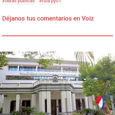
#
obras publicas
#
ruta py01
Déjanos tus comentarios en Voiz