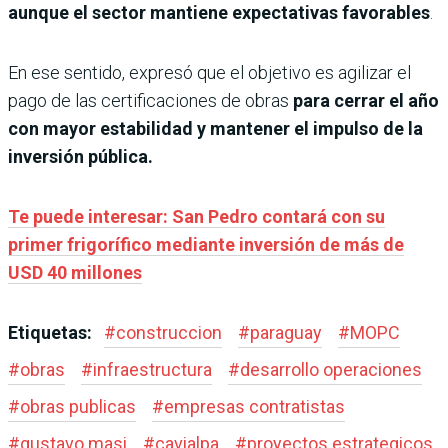
aunque el sector mantiene expectativas favorables
.
En ese sentido, expresó que el objetivo es agilizar el
pago de las certificaciones de obras
para cerrar el año
con mayor estabilidad y mantener el impulso de la
inversión pública.
Te puede interesar: San Pedro contará con su
primer frigorífico mediante inversión de más de
USD 40 millones
Etiquetas:
#
construccion
#
paraguay
#
MOPC
#
obras
#
infraestructura
#
desarrollo operaciones
#
obras publicas
#
empresas contratistas
#
gustavo masi
#
cavialpa
#
proyectos estrategicos