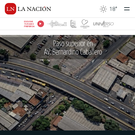
18
°
ESCUCHÁ
TU RADIO
PREFERIDA