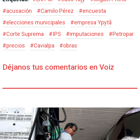
#
acusación
#
Camilo Pérez
#
encuesta
#
elecciones municipales
#
empresa Ypytã
#
Corte Suprema
#
IPS
#
imputaciones
#
Petropar
#
precios
#
Cavialpa
#
obras
Déjanos tus comentarios en Voiz