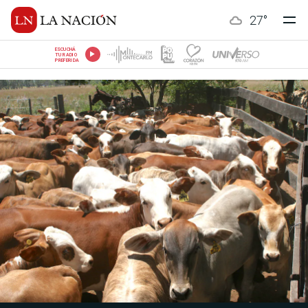
27
°
ESCUCHÁ
TU RADIO
PREFERIDA