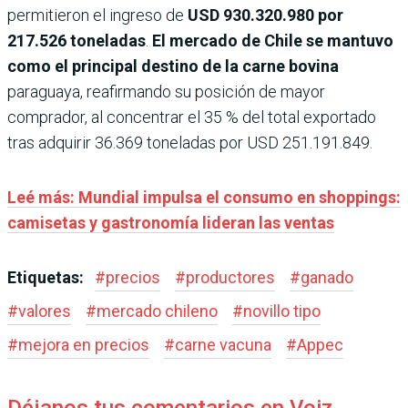
permitieron el ingreso de
USD 930.320.980 por
217.526 toneladas
.
El mercado de Chile se mantuvo
como el principal destino de la carne bovina
paraguaya, reafirmando su posición de mayor
comprador, al concentrar el 35 % del total exportado
tras adquirir 36.369 toneladas por USD 251.191.849.
Leé más: Mundial impulsa el consumo en shoppings:
camisetas y gastronomía lideran las ventas
Etiquetas:
#
precios
#
productores
#
ganado
#
valores
#
mercado chileno
#
novillo tipo
#
mejora en precios
#
carne vacuna
#
Appec
Déjanos tus comentarios en Voiz