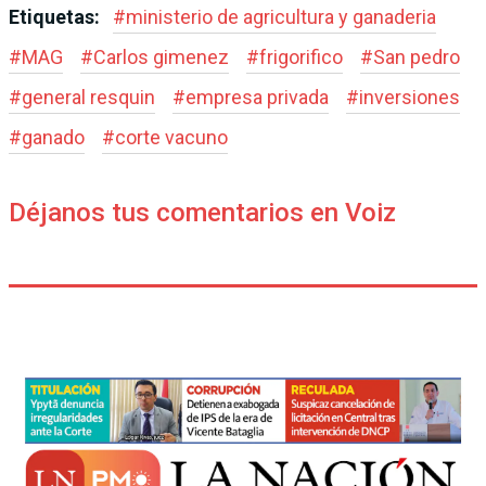
Etiquetas:
#
ministerio de agricultura y ganaderia
#
MAG
#
Carlos gimenez
#
frigorifico
#
San pedro
#
general resquin
#
empresa privada
#
inversiones
#
ganado
#
corte vacuno
Déjanos tus comentarios en Voiz