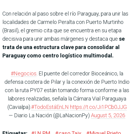
Con relación al paso sobre el río Paraguay, para unir las
localidades de Carmelo Peralta con Puerto Murtinho
(Brasil), el gremio cita que se encuentra en su etapa
decisiva para unir ambas márgenes y destaca que
se
trata de una estructura clave para consolidar al
Paraguay como centro logístico multimodal.
#Negocios
. El puente del corredor Bioceánico, la
defensa costera de Pilar y la conexión de Puerto Indio
con la ruta PY07 están tomando forma conforme a las
labores realizadas, señala la Cámara Vial Paraguaya
(Cavialpa).
#TodoEstáEnLN
https://t.co/Ji1PCb0JJG
— Diario La Nación (@LaNacionPy)
August 5, 2026
Etiquetas:
#
LN PM
#
caso Tajy
#
Miguel Prieto