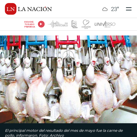
23
°
ESCUCHÁ
TU RADIO
PREFERIDA
El principal motor del resultado del mes de mayo fue la carne de
pollo, informaron. Foto: Archivo