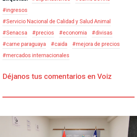
#
ingresos
#
Servicio Nacional de Calidad y Salud Animal
#
Senacsa
#
precios
#
economia
#
divisas
#
carne paraguaya
#
caida
#
mejora de precios
#
mercados internacionales
Déjanos tus comentarios en Voiz