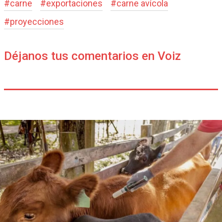
#
carne
#
exportaciones
#
carne avícola
#
proyecciones
Déjanos tus comentarios en Voiz