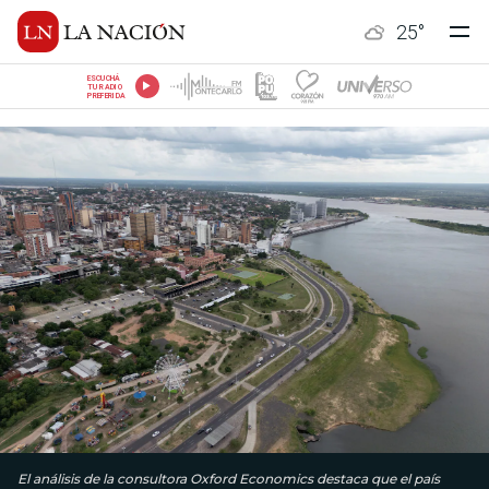
25
°
ESCUCHÁ
TU RADIO
PREFERIDA
El análisis de la consultora Oxford Economics destaca que el país