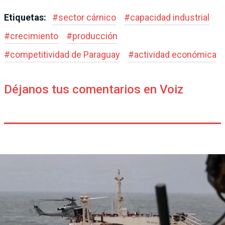
Etiquetas:
#
sector cárnico
#
capacidad industrial
#
crecimiento
#
producción
#
competitividad de Paraguay
#
actividad económica
Déjanos tus comentarios en Voiz