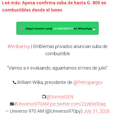
Leé más: Apesa confirma suba de hasta G. 800 en
combustibles desde el lunes
#ArribaHoy
| Emblemas privados anuncian suba de
combustible
"Vamos a ir evaluando, aguantamos el mes de julio".
📞William Wilka, presidente de
@Petropargov
📺
@SomosGEN
📻
#Universo970AM
pic.twitter.com/ZzzkXelDaq
— Universo 970 AM (@Universo970py)
July 31, 2026