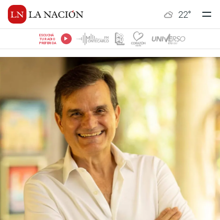
22
°
ESCUCHÁ
TU RADIO
PREFERIDA