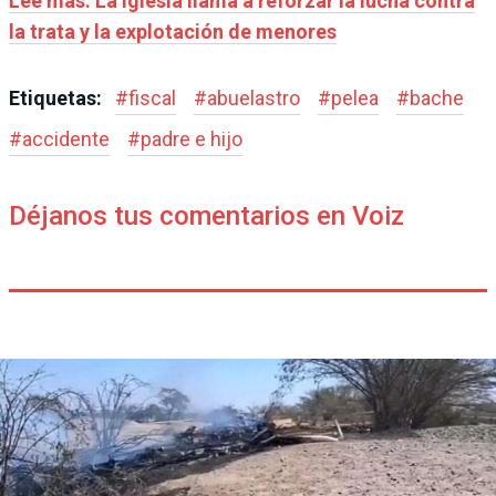
Leé más: La Iglesia llama a reforzar la lucha contra
la trata y la explotación de menores
Etiquetas:
#
fiscal
#
abuelastro
#
pelea
#
bache
#
accidente
#
padre e hijo
Déjanos tus comentarios en Voiz