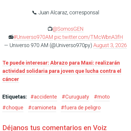
📞 Juan Alcaraz, corresponsal
📺
@SomosGEN
📻
#Universo970AM
pic.twitter.com/TMcWbnA3fH
— Universo 970 AM (@Universo970py)
August 3, 2026
Te puede interesar: Abrazo para Maxi: realizarán
actividad solidaria para joven que lucha contra el
cáncer
Etiquetas:
#
accidente
#
Curuguaty
#
moto
#
choque
#
camioneta
#
fuera de peligro
Déjanos tus comentarios en Voiz