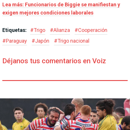
Lea más: Funcionarios de Biggie se manifiestan y
exigen mejores condiciones laborales
Etiquetas:
#
Trigo
#
Alianza
#
Cooperación
#
Paraguay
#
Japón
#
Trigo nacional
Déjanos tus comentarios en Voiz