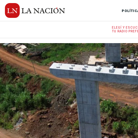
POLÍTIC
ELEGÍ Y
ESCUC
TU RADIO
PREF