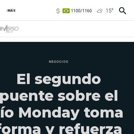
1100
/
1160
15
°
:MÁS
3,8
/
4
6850
/
7200
5900
/
5960
NEGOCIOS
El segundo
puente sobre el
río Monday toma
forma y refuerza