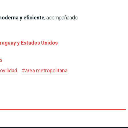
moderna y eficiente
, acompañando
araguay y Estados Unidos
es
ovilidad
#
area metropolitana