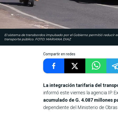
El sistema de transbordos impulsado por el Gobierno permitió reducir el
transporte público. FOTO: MARIANA DIAZ
Compartir en redes
La integración tarifaria del transp
informó este viernes la agencia IP. E
acumulado de G. 4.087 millones p
dependiente del Ministerio de Obra