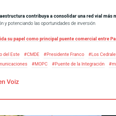
raestructura contribuya a consolidar una red vial más 
ón y potenciando las oportunidades de inversión.
lida su papel como principal puente comercial entre P
o del Este
#
CMDE
#
Presidente Franco
#
Los Cedral
omunicaciones
#
MOPC
#
Puente de la Integración
#
m
en Voiz