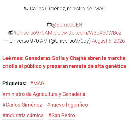
📞 Carlos Giménez, ministro del MAG
📺
@SomosGEN
📻
#Universo970AM
pic.twitter.com/W3oX50WBuz
— Universo 970 AM (@Universo970py)
August 6, 2026
Leé mas: Ganaderas Sofía y Chajhá abren la marcha
criolla al público y preparan remate de alta genética
Etiquetas:
#
MAG
#
ministro de Agricultura y Ganadería
#
Carlos Giménez
#
nuevo frigorífico
#
industria cárnica
#
San Pedro