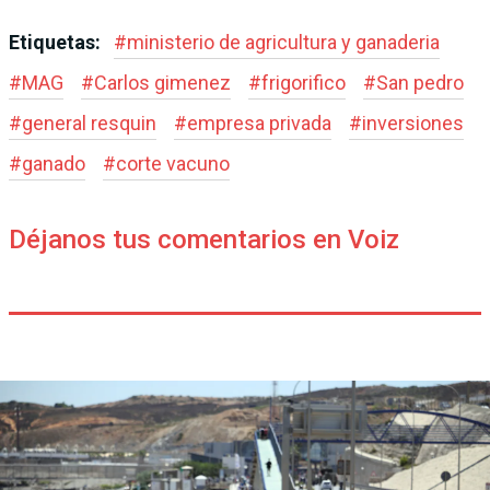
Etiquetas:
#
ministerio de agricultura y ganaderia
#
MAG
#
Carlos gimenez
#
frigorifico
#
San pedro
#
general resquin
#
empresa privada
#
inversiones
#
ganado
#
corte vacuno
Déjanos tus comentarios en Voiz