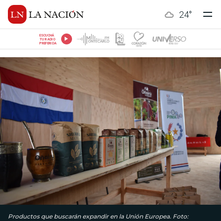
24
°
ESCUCHÁ
TU RADIO
PREFERIDA
Productos que buscarán expandir en la Unión Europea. Foto: