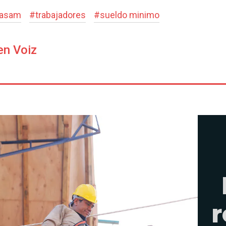
asam
#
trabajadores
#
sueldo minimo
en Voiz
r