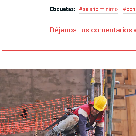
Etiquetas:
#
salario minimo
#
con
Déjanos tus comentarios 