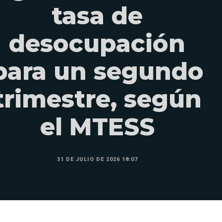
tasa de
desocupación
para un segundo
trimestre, según
el MTESS
31 DE JULIO DE 2026 18:07