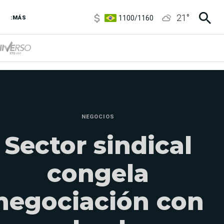
1100
/
1160
21
°
3,8
/
4
:MÁS
6850
/
7200
5900
/
5960
NEGOCIOS
Sector sindical
congela
negociación con