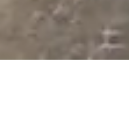
NEGOCIOS
23 DE MAYO DE 2026 6:00
Loma Plata: la ciudad del
Chaco que crece entre
industrias, empleo y
convivencia multicultural
Compartir en redes