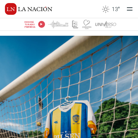
13
°
ESCUCHÁ
TU RADIO
PREFERIDA