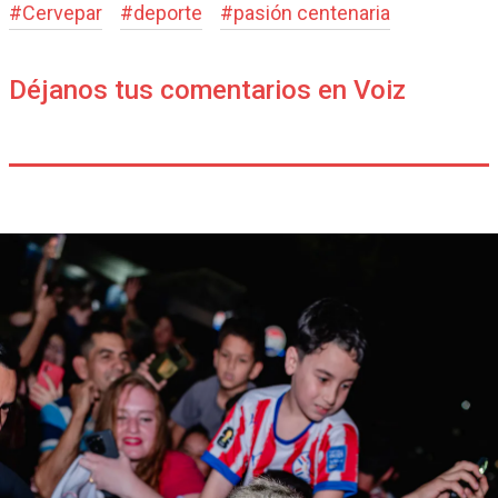
#
Cervepar
#
deporte
#
pasión centenaria
Déjanos tus comentarios en Voiz