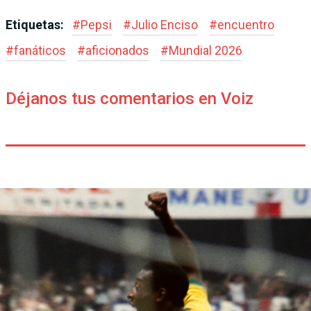
Etiquetas:
#
Pepsi
#
Julio Enciso
#
encuentro
#
fanáticos
#
aficionados
#
Mundial 2026
Déjanos tus comentarios en Voiz