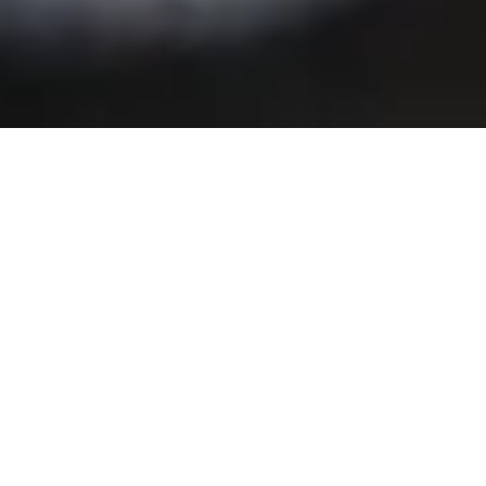
NEGOCIOS
10 DE MAYO DE 2026 5:55
Elías Saba: “El éxito
individual no sirve si el
entorno no crece”
Compartir en redes
Por Antonella Mateu