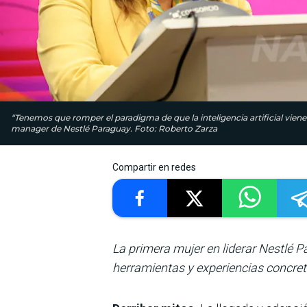
“Tenemos que romper el paradigma de que la inteligencia artificial vien
manager de Nestlé Paraguay. Foto: Roberto Zarza
Compartir en redes
La primera mujer en liderar Nestlé 
herramientas y experiencias concretas