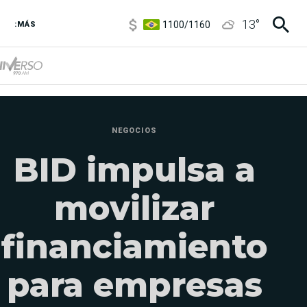
1100
/
1160
13
°
3,8
/
4
:MÁS
6850
/
7200
5900
/
5960
NEGOCIOS
BID impulsa a
movilizar
financiamiento
para empresas