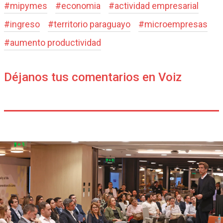
#
mipymes
#
economia
#
actividad empresarial
#
ingreso
#
territorio paraguayo
#
microempresas
#
aumento productividad
Déjanos tus comentarios en Voiz