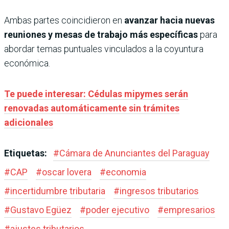
Ambas partes coincidieron en
avanzar hacia nuevas
reuniones y mesas de trabajo más específicas
para
abordar temas puntuales vinculados a la coyuntura
económica.
Te puede interesar: Cédulas mipymes serán
renovadas automáticamente sin trámites
adicionales
Etiquetas:
#
Cámara de Anunciantes del Paraguay
#
CAP
#
oscar lovera
#
economia
#
incertidumbre tributaria
#
ingresos tributarios
#
Gustavo Egüez
#
poder ejecutivo
#
empresarios
#
ajustes tributarios