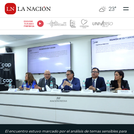
23
°
ESCUCHÁ
TU RADIO
PREFERIDA
El encuentro estuvo marcado por el análisis de temas sensibles para