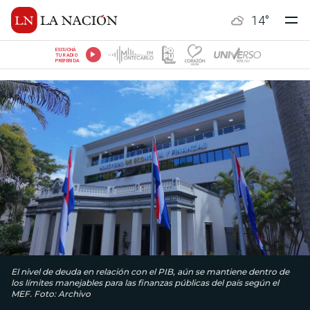
14
°
ESCUCHÁ
TU RADIO
PREFERIDA
El nivel de deuda en relación con el PIB, aún se mantiene dentro de
los límites manejables para las finanzas públicas del país según el
MEF. Foto: Archivo