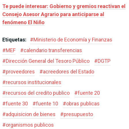
Te puede interesar: Gobierno y gremios reactivan el
Consejo Asesor Agrario para anticiparse al
fenómeno El Niño
Etiquetas:
#
Ministerio de Economía y Finanzas
#
MEF
#
calendario transferencias
#
Dirección General del Tesoro Público
#
DGTP
#
proveedores
#
acreedores del Estado
#
recursos institucionales
#
recursos del credito publico
#
fuente 20
#
fuente 30
#
fuente 10
#
obras publicas
#
adquisicion de bienes
#
presupuesto
#
organismos publicos