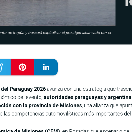
l
o de Itapúa y buscará capitalizar el prestigio alcanzado por la
 del Paraguay 2026
avanza con una estrategia que trascie
nómico del evento,
autoridades paraguayas y argentin
ación con la provincia de Misiones
, una alianza que apun
a de las competencias automovilísticas más importantes de
mica de Misiones (CEM)
, en Posadas, fue escenario de 