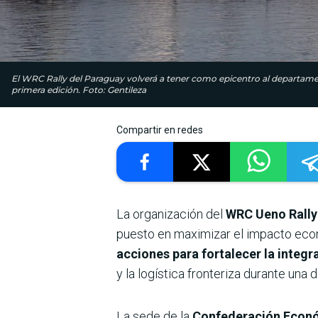
El WRC Rally del Paraguay volverá a tener como epicentro al departament
primera edición. Foto: Gentileza
Compartir en redes
La organización del
WRC Ueno Rally
puesto en maximizar el impacto eco
acciones para fortalecer la integr
y la logística fronteriza durante un
La sede de la
Confederación Econó