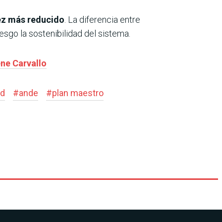
ez más reducido
. La diferencia entre
sgo la sostenibilidad del sistema.
ene Carvallo
ad
#
ande
#
plan maestro