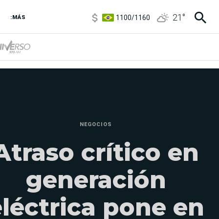
1100
/
1160
21
°
3,8
/
4
:MÁS
6850
/
7200
5900
/
5960
NEGOCIOS
Atraso crítico en
generación
eléctrica pone en