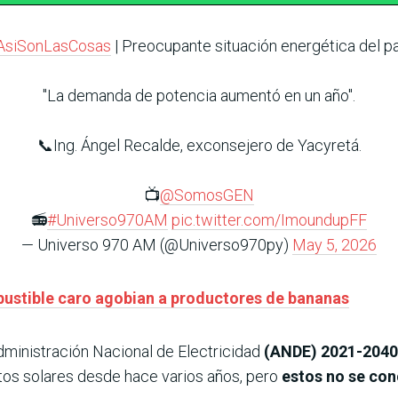
AsiSonLasCosas
| Preocupante situación energética del pa
"La demanda de potencia aumentó en un año".
📞Ing. Ángel Recalde, exconsejero de Yacyretá.
📺
@SomosGEN
📻
#Universo970AM
pic.twitter.com/ImoundupFF
— Universo 970 AM (@Universo970py)
May 5, 2026
bustible caro agobian a productores de bananas
dministración Nacional de Electricidad
(ANDE) 2021-2040
tos solares desde hace varios años, pero
estos no se con