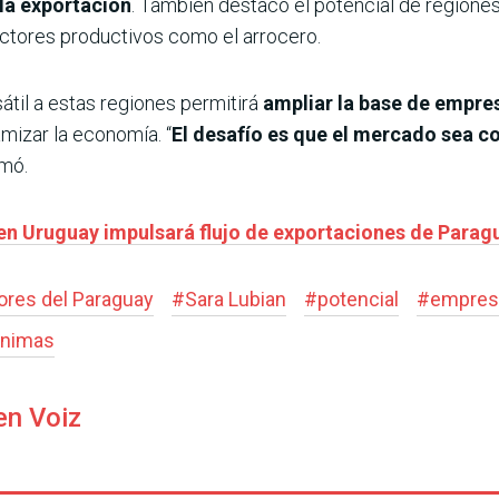
 la exportación
. También destacó el potencial de regione
ectores productivos como el arrocero.
átil a estas regiones permitirá
ampliar la base de empre
amizar la economía. “
El desafío es que el mercado sea co
rmó.
en Uruguay impulsará flujo de exportaciones de Parag
ores del Paraguay
#
Sara Lubian
#
potencial
#
empres
ónimas
en Voiz