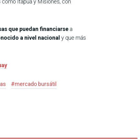
s como Itapúa y Misiones, con
sas que puedan financiarse
a
nocido a nivel nacional
y que más
uay
as
#
mercado bursátil