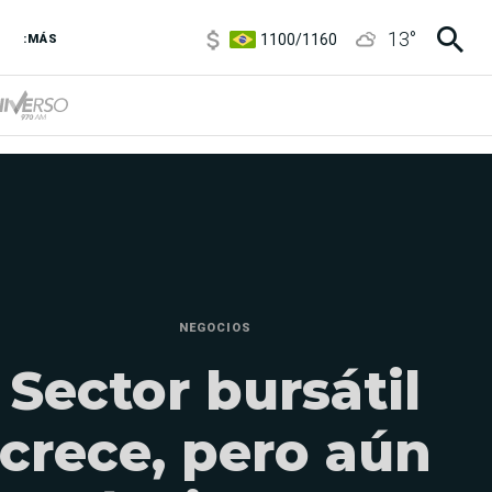
1100
/
1160
13
°
3,8
/
4
:MÁS
6850
/
7200
5900
/
5960
NEGOCIOS
Sector bursátil
crece, pero aún