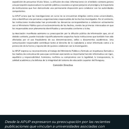
Desde la APUP expresaron su preocupación por las recientes
publicaciones que vinculan a universidades asociadas con