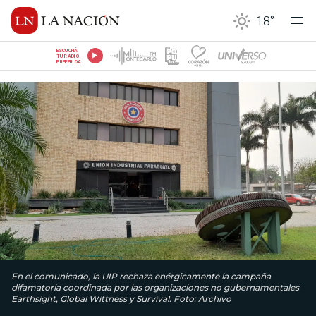
18
°
ESCUCHÁ
TU RADIO
PREFERIDA
En el comunicado, la UIP rechaza enérgicamente la campaña
difamatoria coordinada por las organizaciones no gubernamentales
Earthsight, Global Wittness y Survival. Foto: Archivo