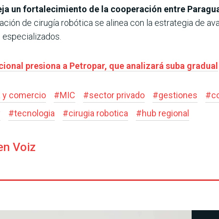
eja un fortalecimiento de la cooperación entre Paragu
ración de cirugía robótica se alinea con la estrategia de 
 especializados.
cional presiona a Petropar, que analizará suba gradual
a y comercio
#
MIC
#
sector privado
#
gestiones
#
c
y
#
tecnologia
#
cirugia robotica
#
hub regional
en Voiz