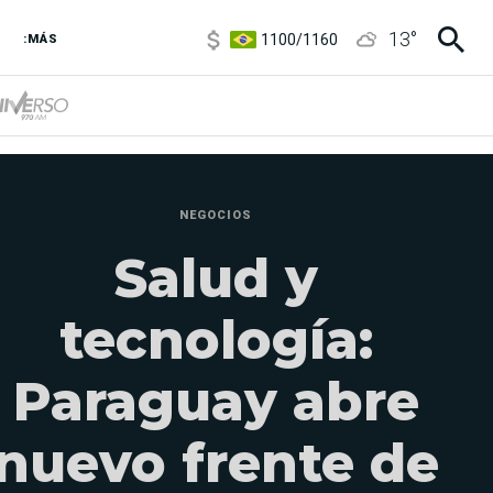
1100
/
1160
13
°
:MÁS
3,8
/
4
6850
/
7200
5900
/
5960
NEGOCIOS
Salud y
tecnología:
Paraguay abre
nuevo frente de