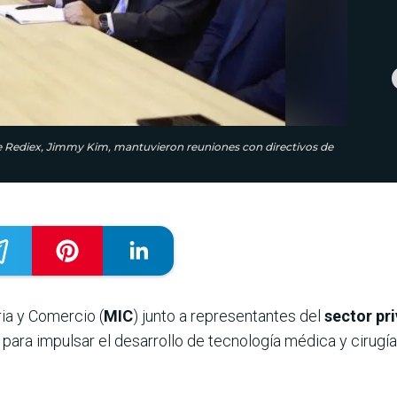
or de Rediex, Jimmy Kim, mantuvieron reuniones con directivos de
ria y Comercio (
MIC
) junto a representantes del
sector pr
para impulsar el desarrollo de tecnología médica y cirugía