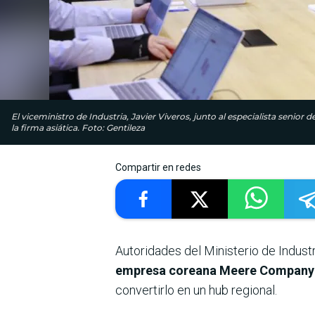
El viceministro de Industria, Javier Viveros, junto al especialista seni
la firma asiática. Foto: Gentileza
Compartir en redes
Autoridades del Ministerio de Indust
empresa coreana Meere Company
convertirlo en un hub regional.