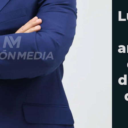
L
a
d