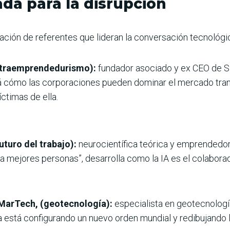
da para la disrupción
ipación de referentes que lideran la conversación tecnológ
(Intraemprendedurismo):
fundador asociado y ex CEO de S
á cómo las corporaciones pueden dominar el mercado tr
íctimas de ella.
uturo del trabajo):
neurocientífica teórica y emprendedora 
a mejores personas”, desarrolla como la IA es el colaborado
 MarTech, (geotecnología):
especialista en geotecnología
a está configurando un nuevo orden mundial y redibujando la