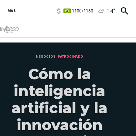
5900
/
5960
14
°
1100
/
1160
:MÁS
3,8
/
4
6850
/
7200
5900
/
5960
NEGOCIOS
PATROCINADO
Cómo la
inteligencia
artificial y la
innovación