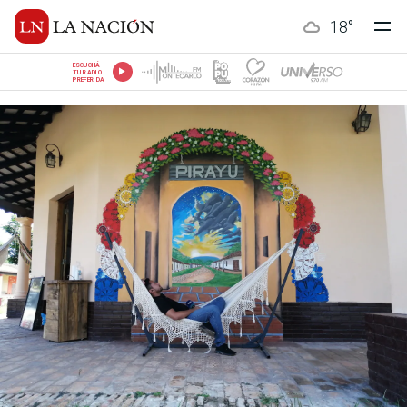
18
°
ESCUCHÁ
TU RADIO
PREFERIDA