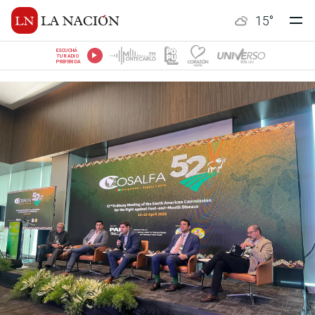
15
°
ESCUCHÁ
TU RADIO
PREFERIDA