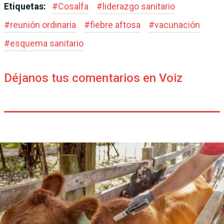
Etiquetas:
#
Cosalfa
#
liderazgo sanitario
#
reunión ordinaria
#
fiebre aftosa
#
vacunación
#
esquema sanitario
Déjanos tus comentarios en Voiz