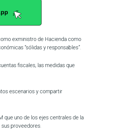
ia como exministro de Hacienda como
o­nómicas “sólidas y respon­sables”.
 cuentas fiscales, las medidas que
.
ntos escena­rios y compartir
M que uno de los ejes centrales de la
 sus pro­veedores.