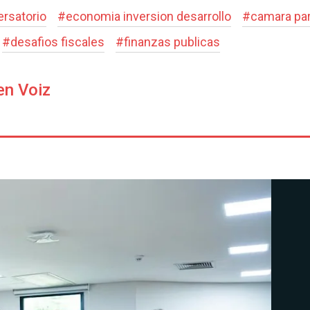
rsatorio
#
economia inversion desarrollo
#
camara par
#
desafios fiscales
#
finanzas publicas
en Voiz