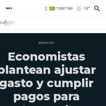
1100
/
1160
18
°
3,8
/
4
:MÁS
6850
/
7200
5900
/
5960
NEGOCIOS
Economistas
plantean ajustar
gasto y cumplir
pagos para