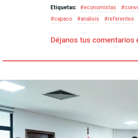
Etiquetas:
#
economistas
#
conve
#
capaco
#
analisis
#
referentes
Déjanos tus comentarios 