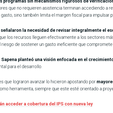
s programas sin mecanismos rigurosos de verificación
ores que no requieren asistencia terminan accediendo a rec
l gasto, sino también limita el margen fiscal para impulsar 
s
señalaron la necesidad de revisar integralmente el e
 que los recursos lleguen efectivamente a los sectores más
 el riesgo de sostener un gasto ineficiente que compromete l
Sapena planteó una visión enfocada en el crecimient
al para el desarrollo.
es que lograron avanzar lo hicieron apostando por
mayores
omo herramienta, siempre que este esté orientado a proy
n acceder a cobertura del IPS con nueva ley