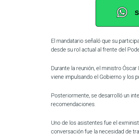
El mandatario señaló que su partici
desde su rol actual al frente del Pod
Durante la reunión, el minis­tro Ósca
viene impul­sando el Gobierno y los p
Posteriormente, se desarro­lló un int
recomen­daciones.
Uno de los asistentes fue el exminis
conversación fue la nece­sidad de tr