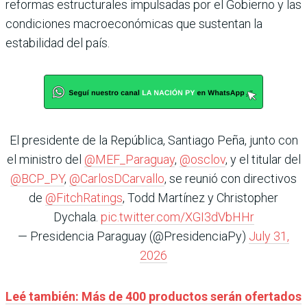
reformas estructurales impulsadas por el Gobierno y las
condiciones macroeconómicas que sustentan la
estabilidad del país.
El presidente de la República, Santiago Peña, junto con
el ministro del
@MEF_Paraguay
,
@osclov
, y el titular del
@BCP_PY
,
@CarlosDCarvallo
, se reunió con directivos
de
@FitchRatings
, Todd Martínez y Christopher
Dychala.
pic.twitter.com/XGI3dVbHHr
— Presidencia Paraguay (@PresidenciaPy)
July 31,
2026
Leé también: Más de 400 productos serán ofertados