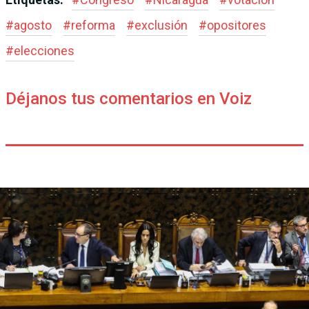
#
agosto
#
reforma
#
exclusión
#
opositores
#
elecciones
Déjanos tus comentarios en Voiz