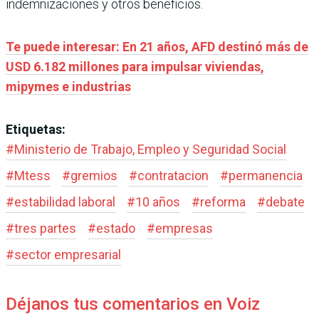
indemnizaciones y otros beneficios.
Te puede interesar: En 21 años, AFD destinó más de
USD 6.182 millones para impulsar viviendas,
mipymes e industrias
Etiquetas:
#
Ministerio de Trabajo, Empleo y Seguridad Social
#
Mtess
#
gremios
#
contratacion
#
permanencia
#
estabilidad laboral
#
10 años
#
reforma
#
debate
#
tres partes
#
estado
#
empresas
#
sector empresarial
Déjanos tus comentarios en Voiz