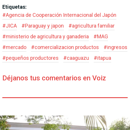
Etiquetas:
#
Agencia de Cooperación Internacional del Japón
#
JICA
#
Paraguay y japon
#
agricultura familiar
#
ministerio de agricultura y ganaderia
#
MAG
#
mercado
#
comercializacion productos
#
ingresos
#
pequeños productores
#
caaguazu
#
itapua
Déjanos tus comentarios en Voiz