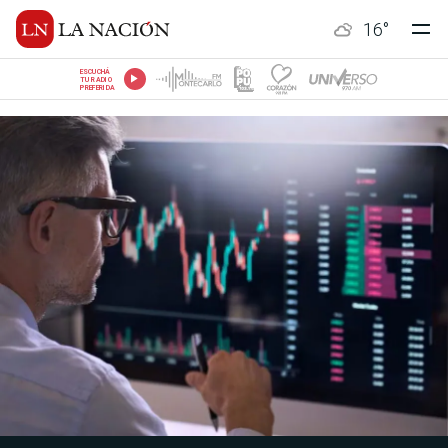
16
°
ESCUCHÁ
TU RADIO
PREFERIDA