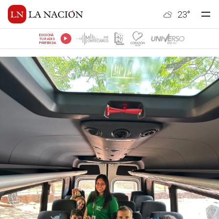
23
°
ESCUCHÁ
TU RADIO
PREFERIDA