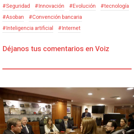
#
Seguridad
#
Innovación
#
Evolución
#
tecnología
#
Asoban
#
Convención bancaria
#
Inteligencia artificial
#
Internet
Déjanos tus comentarios en Voiz