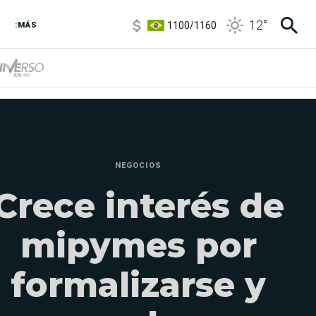
1100
/
1160
12
°
3,8
/
4
:MÁS
6850
/
7200
5900
/
5960
NEGOCIOS
Crece interés de
mipymes por
formalizarse y