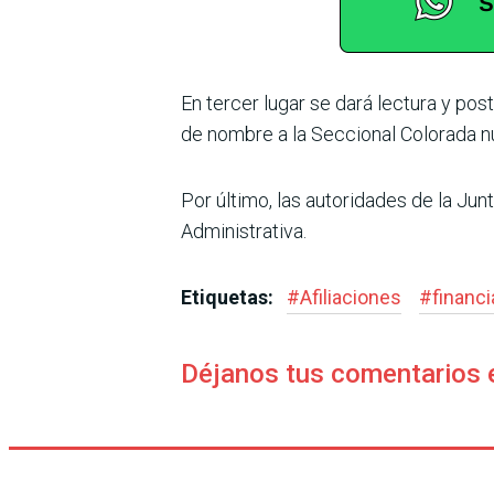
En tercer lugar se dará lec­tura y po
de nombre a la Seccio­nal Colorada n
Por último, las autorida­des de la Ju
Administrativa.
Etiquetas:
#
Afiliaciones
#
financ
Déjanos tus comentarios 