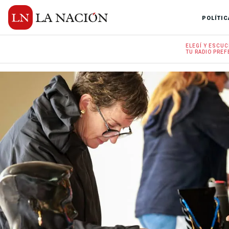
POLÍTIC
ELEGÍ Y
ESCUC
TU RADIO
PREF