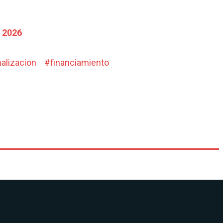
l 2026
alizacion
#
financiamiento