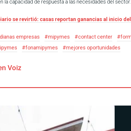
 en la capacidad de respuesta a las necesidades del sector.
rio se revirtió: casas reportan ganancias al inicio de
edianas empresas
#
mipymes
#
contact center
#
form
mipymes
#
fonamipymes
#
mejores oportunidades
en Voiz