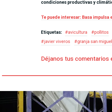
condiciones productivas y climáti
Te puede interesar: Basa impulsa 
Etiquetas:
#
avicultura
#
pollitos
#
javier viveros
#
granja san migue
Déjanos tus comentarios 