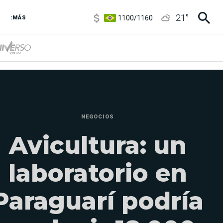
1100
/
1160
21
°
:MÁS
3,8
/
4
6850
/
7200
5900
/
5960
NEGOCIOS
Avicultura: un
laboratorio en
Paraguarí podría