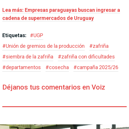
Lea más: Empresas paraguayas buscan ingresar a
cadena de supermercados de Uruguay
Etiquetas:
#
UGP
#
Unión de gremios de la producción
#
zafriña
#
siembra de la zafriña
#
zafriña con dificultades
#
departamentos
#
cosecha
#
campaña 2025/26
Déjanos tus comentarios en Voiz