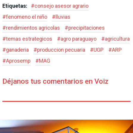
Etiquetas:
#
consejo asesor agrario
#
fenomeno el niño
#
lluvias
#
rendimientos agricolas
#
precipitaciones
#
temas estrategicos
#
agro paraguayo
#
agricultura
#
ganaderia
#
produccion pecuaria
#
UGP
#
ARP
#
Aprosemp
#
MAG
Déjanos tus comentarios en Voiz