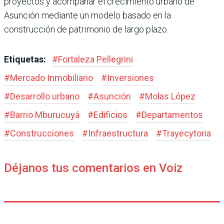
proyectos y acompañar el crecimiento urbano de
Asunción mediante un modelo basado en la
construcción de patrimonio de largo plazo.
Etiquetas:
#
Fortaleza Pellegrini
#
Mercado Inmobiliario
#
Inversiones
#
Desarrollo urbano
#
Asunción
#
Molas López
#
Barrio Mburucuyá
#
Edificios
#
Departamentos
#
Construcciones
#
Infraestructura
#
Trayecytoria
Déjanos tus comentarios en Voiz