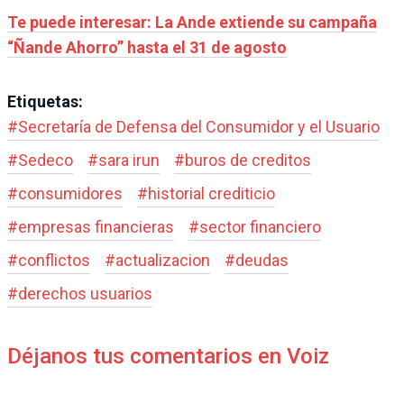
Te puede interesar: La Ande extiende su campaña
“Ñande Ahorro” hasta el 31 de agosto
Etiquetas:
#
Secretaría de Defensa del Consumidor y el Usuario
#
Sedeco
#
sara irun
#
buros de creditos
#
consumidores
#
historial crediticio
#
empresas financieras
#
sector financiero
#
conflictos
#
actualizacion
#
deudas
#
derechos usuarios
Déjanos tus comentarios en Voiz