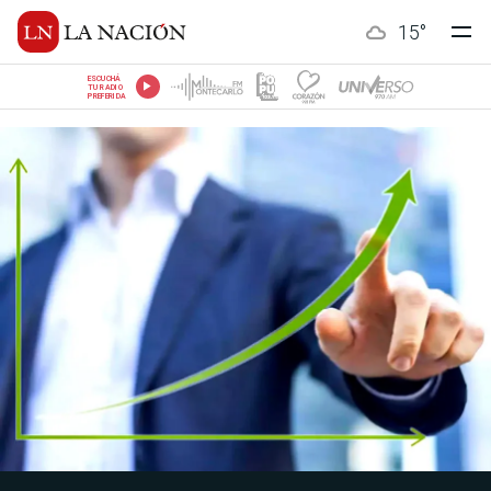
15
°
ESCUCHÁ
TU RADIO
PREFERIDA