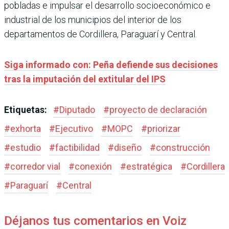
pobladas e impulsar el desarrollo socioeconómico e
industrial de los municipios del interior de los
departamentos de Cordillera, Paraguarí y Central.
Siga informado con: Peña defiende sus decisiones
tras la imputación del extitular del IPS
Etiquetas:
#
Diputado
#
proyecto de declaración
#
exhorta
#
Ejecutivo
#
MOPC
#
priorizar
#
estudio
#
factibilidad
#
diseño
#
construcción
#
corredor vial
#
conexión
#
estratégica
#
Cordillera
#
Paraguarí
#
Central
Déjanos tus comentarios en Voiz