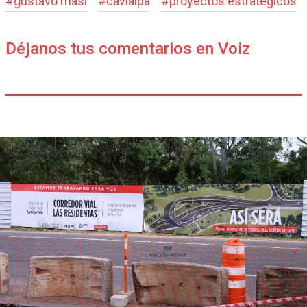
#
gustavo masi
#
cavialpa
#
proyectos estrategicos
Déjanos tus comentarios en Voiz