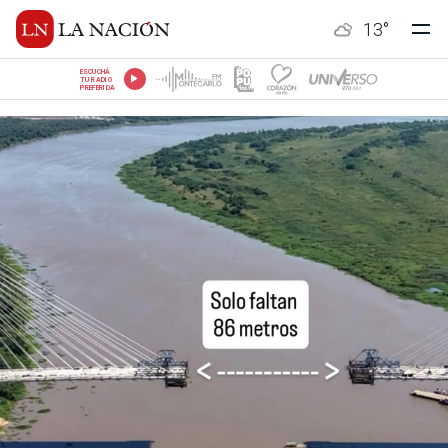
13
°
ESCUCHÁ
TU RADIO
PREFERIDA