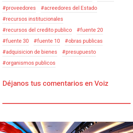
#
proveedores
#
acreedores del Estado
#
recursos institucionales
#
recursos del credito publico
#
fuente 20
#
fuente 30
#
fuente 10
#
obras publicas
#
adquisicion de bienes
#
presupuesto
#
organismos publicos
Déjanos tus comentarios en Voiz