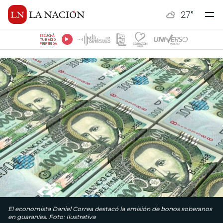
27
°
ESCUCHÁ
TU RADIO
PREFERIDA
El economista Daniel Correa destacó la emisión de bonos soberanos
en guaraníes. Foto: Ilustrativa