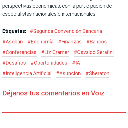
perspectivas económicas, con la participación de
especialistas nacionales e internacionales.
Etiquetas:
#
Segunda Convención Bancaria
#
Asoban
#
Economía
#
Finanzas
#
Bancos
#
Conferencias
#
Liz Cramer
#
Osvaldo Serafini
#
Desafíos
#
Oportunidades
#
IA
#
Inteligencia Artificial
#
Asunción
#
Sheraton
Déjanos tus comentarios en Voiz