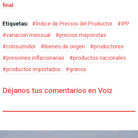
final
Etiquetas:
#
Índice de Precios del Productor
#
IPP
#
variacion mensual
#
precios mayoristas
#
consumidor
#
bienes de origen
#
productores
#
presiones inflacionarias
#
productos nacionales
#
productos importados
#
granos
Déjanos tus comentarios en Voiz