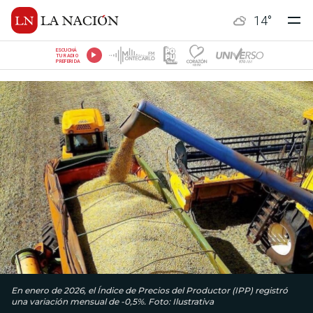
14
°
ESCUCHÁ
TU RADIO
PREFERIDA
En enero de 2026, el Índice de Precios del Productor (IPP) registró
una variación mensual de -0,5%. Foto: Ilustrativa