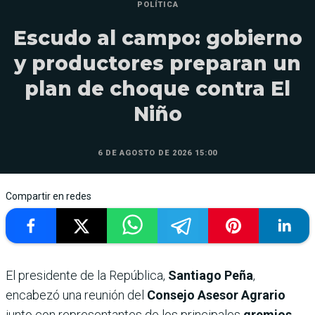
POLÍTICA
Escudo al campo: gobierno
y productores preparan un
plan de choque contra El
Niño
6 DE AGOSTO DE 2026 15:00
Compartir en redes
El presidente de la República,
Santiago Peña
,
encabezó una reunión del
Consejo Asesor Agrario
junto con representantes de los principales
gremios