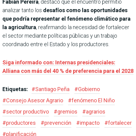
Fabián Pereira
, destacó que el encuentro permitió
analizar tanto los
desafíos como las oportunidades
que podría representar el fenómeno climático para
la agricultura
, reafirmando la necesidad de fortalecer
el sector mediante políticas públicas y un trabajo
coordinado entre el Estado y los productores.
Siga informado con: Internas presidenciales:
Alliana con más del 40 % de preferencia para el 2028
Etiquetas:
#
Santiago Peña
#
Gobierno
#
Consejo Asesor Agrario
#
fenómeno El Niño
#
sector productivo
#
gremios
#
agrarios
#
productores
#
prevención
#
impacto
#
fortalecer
#
planificación