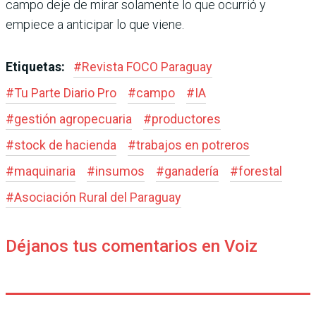
campo deje de mirar solamente lo que ocurrió y
empiece a anticipar lo que viene.
Etiquetas:
#
Revista FOCO Paraguay
#
Tu Parte Diario Pro
#
campo
#
IA
#
gestión agropecuaria
#
productores
#
stock de hacienda
#
trabajos en potreros
#
maquinaria
#
insumos
#
ganadería
#
forestal
#
Asociación Rural del Paraguay
Déjanos tus comentarios en Voiz