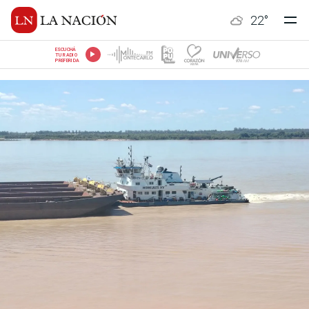
22
°
ESCUCHÁ
TU RADIO
PREFERIDA