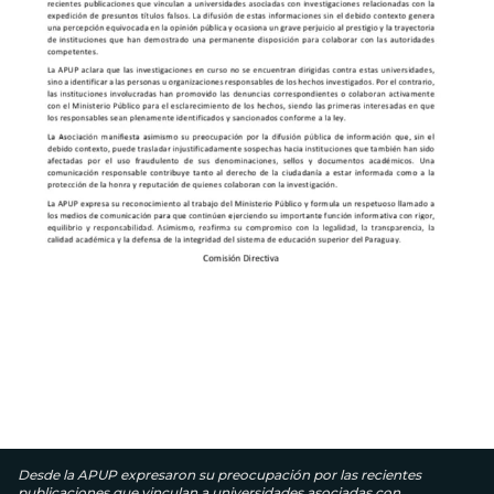
Desde la APUP expresaron su preocupación por las recientes
publicaciones que vinculan a universidades asociadas con