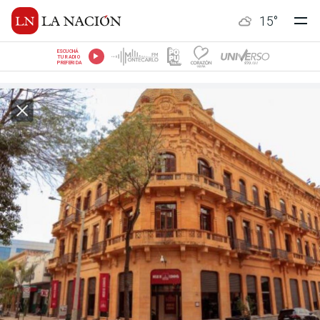
15
°
ESCUCHÁ
TU RADIO
PREFERIDA