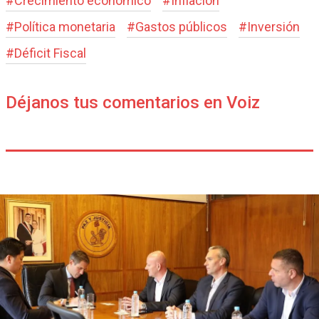
#
Crecimiento económico
#
Inflación
#
Política monetaria
#
Gastos públicos
#
Inversión
#
Déficit Fiscal
Déjanos tus comentarios en Voiz