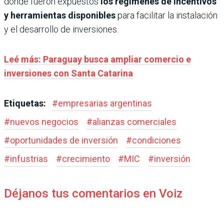
donde fueron expuestos
los regímenes de incentivos
y herramientas disponibles
para facilitar la instalación
y el desarrollo de inversiones.
Leé más: Paraguay busca ampliar comercio e
inversiones con Santa Catarina
Etiquetas:
#
empresarias argentinas
#
nuevos negocios
#
alianzas comerciales
#
oportunidades de inversión
#
condiciones
#
infustrias
#
crecimiento
#
MIC
#
inversión
Déjanos tus comentarios en Voiz