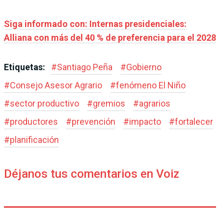
Siga informado con: Internas presidenciales:
Alliana con más del 40 % de preferencia para el 2028
Etiquetas:
#
Santiago Peña
#
Gobierno
#
Consejo Asesor Agrario
#
fenómeno El Niño
#
sector productivo
#
gremios
#
agrarios
#
productores
#
prevención
#
impacto
#
fortalecer
#
planificación
Déjanos tus comentarios en Voiz