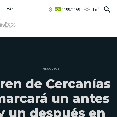
1100
/
1160
18
°
:MÁS
3,8
/
4
6850
/
7200
5900
/
5960
NEGOCIOS
ren de Cercanías
marcará un antes
y un después en