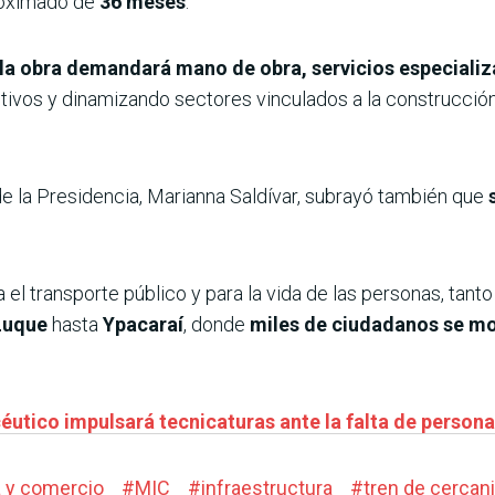
roximado de
36 meses
.
la obra demandará mano de obra, servicios especializ
os y dinamizando sectores vinculados a la construcción, l
de la Presidencia, Marianna Saldívar, subrayó también que
a el transporte público y para la vida de las personas, tant
Luque
hasta
Ypacaraí
, donde
miles de ciudadanos se mov
éutico impulsará tecnicaturas ante la falta de persona
a y comercio
#
MIC
#
infraestructura
#
tren de cercan