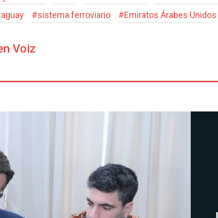
raguay
#
sistema ferroviario
#
Emiratos Árabes Unidos
en Voiz